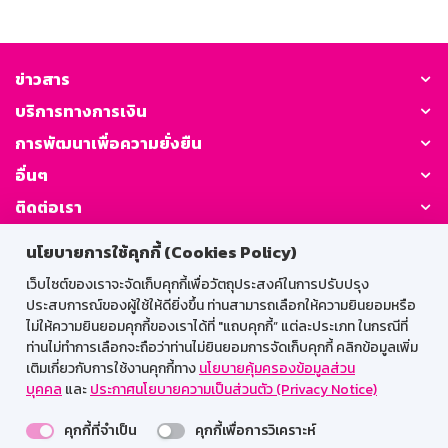
ข่าวสาร
บริการทางการเงิน
การพัฒนาเพื่อความยั่งยืน
อื่นๆ
ติดต่อเรา
นโยบายการใช้คุกกี้ (Cookies Policy)
GSB Society:
เว็บไซต์ของเราจะจัดเก็บคุกกี้เพื่อวัตถุประสงค์ในการปรับปรุง
ประสบการณ์ของผู้ใช้ให้ดียิ่งขึ้น ท่านสามารถเลือกให้ความยินยอมหรือ
ไม่ให้ความยินยอมคุกกี้ของเราได้ที่ "แถบคุกกี้” แต่ละประเภท ในกรณีที่
สำหรับพนักงาน
ท่านไม่ทำการเลือกจะถือว่าท่านไม่ยินยอมการจัดเก็บคุกกี้ คลิกข้อมูลเพิ่ม
เติมเกี่ยวกับการใช้งานคุกกี้ทาง
นโยบายคุ้มครองข้อมูลส่วน
Web HR
GSB Wisdom
M-Search
บุคคล
และ
ประกาศนโยบายความเป็นส่วนตัว (Privacy Notice)
เข้าสู่ระบบเน็ตเมล
คุกกี้ที่จำเป็น
คุกกี้เพื่อการวิเคราะห์