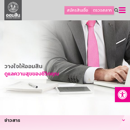
ลูกค้าธุรกิจ
สมัครสินเชื่อ
ตรวจสลาก
ลูกค้าผู้ประกอบรายย่อย
โปรโมชัน
ออมเพื่อสุข
เกี่ยวกับธนาคาร
การพัฒนาที่ยั่งยืน
วางใจให้ออมสิน
ข่าวสาร
ดูแลความสุขของชีวิตคุณ
บริการทางการเงิน
Op
อื่นๆ
ติดต่อเรา
บริการออนไลน์
ข่าวสาร
TH
EN
GSB Society