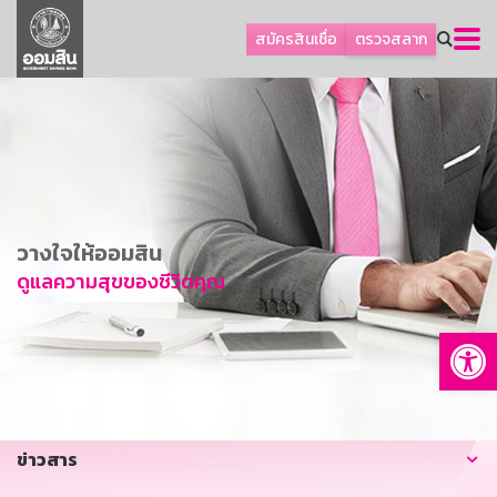
ลูกค้าธุรกิจ
สมัครสินเชื่อ
ตรวจสลาก
ลูกค้าผู้ประกอบรายย่อย
โปรโมชัน
ออมเพื่อสุข
เกี่ยวกับธนาคาร
การพัฒนาที่ยั่งยืน
วางใจให้ออมสิน
ข่าวสาร
ดูแลความสุขของชีวิตคุณ
บริการทางการเงิน
Op
อื่นๆ
ติดต่อเรา
บริการออนไลน์
ข่าวสาร
TH
EN
GSB Society