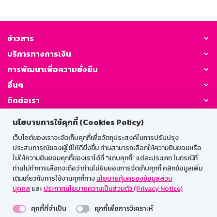
ข่าวสาร
บริการทางการเงิน
การพัฒนาเพื่อความยั่งยืน
อื่นๆ
ติดต่อเรา
นโยบายการใช้คุกกี้ (Cookies Policy)
GSB Society:
เว็บไซต์ของเราจะจัดเก็บคุกกี้เพื่อวัตถุประสงค์ในการปรับปรุง
ประสบการณ์ของผู้ใช้ให้ดียิ่งขึ้น ท่านสามารถเลือกให้ความยินยอมหรือ
ไม่ให้ความยินยอมคุกกี้ของเราได้ที่ "แถบคุกกี้” แต่ละประเภท ในกรณีที่
สำหรับพนักงาน
ท่านไม่ทำการเลือกจะถือว่าท่านไม่ยินยอมการจัดเก็บคุกกี้ คลิกข้อมูลเพิ่ม
เติมเกี่ยวกับการใช้งานคุกกี้ทาง
นโยบายคุ้มครองข้อมูลส่วน
Web HR
GSB Wisdom
M-Search
บุคคล
และ
ประกาศนโยบายความเป็นส่วนตัว (Privacy Notice)
เข้าสู่ระบบเน็ตเมล
คุกกี้ที่จำเป็น
คุกกี้เพื่อการวิเคราะห์