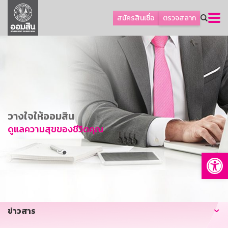
ลูกค้าธุรกิจ
สมัครสินเชื่อ
ตรวจสลาก
ลูกค้าผู้ประกอบรายย่อย
โปรโมชัน
ออมเพื่อสุข
เกี่ยวกับธนาคาร
การพัฒนาที่ยั่งยืน
วางใจให้ออมสิน
ข่าวสาร
ดูแลความสุขของชีวิตคุณ
บริการทางการเงิน
Op
อื่นๆ
ติดต่อเรา
บริการออนไลน์
ข่าวสาร
TH
EN
GSB Society