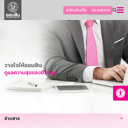
ลูกค้าธุรกิจ
สมัครสินเชื่อ
ตรวจสลาก
ลูกค้าผู้ประกอบรายย่อย
โปรโมชัน
ออมเพื่อสุข
เกี่ยวกับธนาคาร
การพัฒนาที่ยั่งยืน
วางใจให้ออมสิน
ข่าวสาร
ดูแลความสุขของชีวิตคุณ
บริการทางการเงิน
Op
อื่นๆ
ติดต่อเรา
บริการออนไลน์
ข่าวสาร
TH
EN
GSB Society