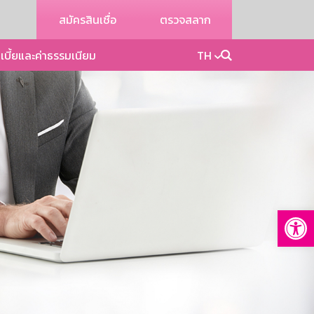
สมัครสินเชื่อ
ตรวจสลาก
เบี้ยและค่าธรรมเนียม
TH
Op