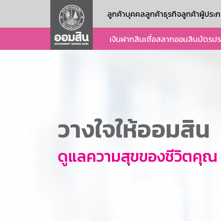
ลูกค้าบุคคล
ลูกค้าธุรกิจ
ลูกค้าผู้ปร
เงินฝาก
สินเชื่อ
สลากออมสิน
บัตร
ปร
วางใจให้ออมสิน
ดูแลความสุขของชีวิตคุณ