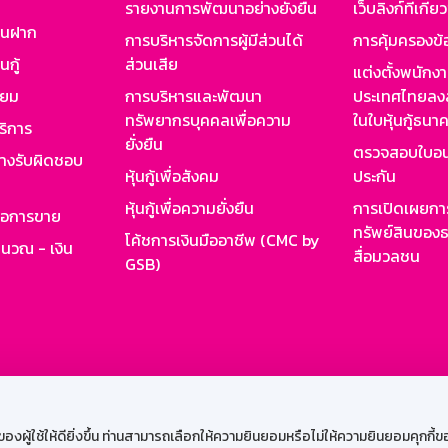
รายงานการพัฒนาอย่างยั่งยืน
เว็บลิงก์ที่เกี่ย
งินฝาก
การบริหารจัดการผู้มีส่วนได้
การคุ้มครองข้
นกู้
ส่วนเสีย
แต่งตั้งพนักง
ียม
การบริหารและพัฒนา
ประเทศไทยลงล
ทรัพยากรบุคคลเพื่อความ
ในใบหุ้นกู้ธน
ริการ
ยั่งยืน
ตรวจสอบใบอน
ย่างรับผิดชอบ
หุ้นกู้เพื่อสังคม
ประกัน
หุ้นกู้เพื่อความยั่งยืน
การเปิดเผยการ
รอการขาย
ทรัพย์สินของธ
โค้ชการเงินมืออาชีพ (CMC by
ำนวณ - เงิน
สื่อมวลชน
GSB)
กงาน
Web HR
GSB Wisdom
M-Search
เข้าสู่ร
ผู้ใช้ให้ดียิ่งขึ้น ท่านสามารถเลือกให้ความยินยอมหรือไม่ให้ความยินยอมคุกกี้ของเ