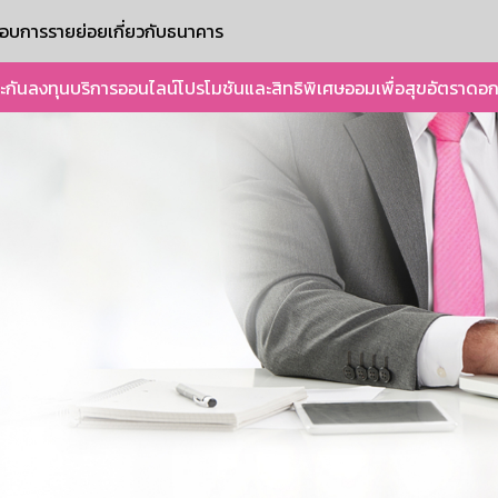
ะกอบการรายย่อย
เกี่ยวกับธนาคาร
ะกัน
ลงทุน
บริการออนไลน์
โปรโมชันและสิทธิพิเศษ
ออมเพื่อสุข
อัตราดอก