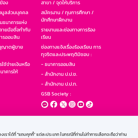
วข้อง
สาขา / จุดให้บริการ
อมูลส่วนบุคคล
สมัครงาน / ทุนการศึกษา /
นักศึกษาฝึกงาน
านธนาคารแห่ง
ายมือชื่อกำกับ
รายงานและช่องทางการร้อง
าคารออมสิน
เรียน
ุญาตผู้ขาย
ช่องทางแจ้งเรื่องร้องเรียน การ
ทุจริตและประพฤติมิชอบ :
ใช้จ่ายเงินหรือ
- ธนาคารออมสิน
นาคารให้
- สำนักงาน ป.ป.ช.
- สำนักงาน ป.ป.ท.
GSB Society :
ะบบเน็ตเมล
ราได้ที่ "แถบคุกกี้” แต่ละประเภท ในกรณีที่ท่านไม่ทำการเลือกจะถือว่าท่าน