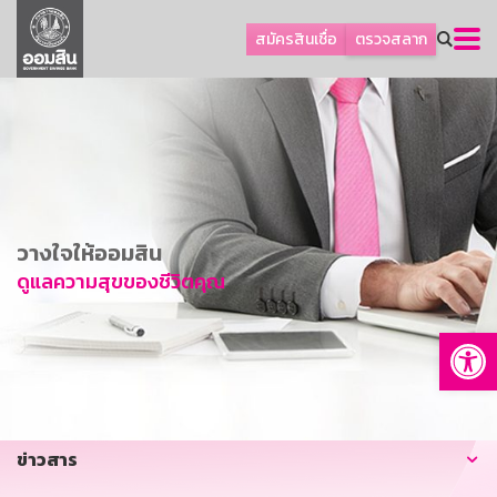
ลูกค้าธุรกิจ
สมัครสินเชื่อ
ตรวจสลาก
ลูกค้าผู้ประกอบรายย่อย
โปรโมชัน
ออมเพื่อสุข
เกี่ยวกับธนาคาร
การพัฒนาที่ยั่งยืน
วางใจให้ออมสิน
ข่าวสาร
ดูแลความสุขของชีวิตคุณ
บริการทางการเงิน
Op
อื่นๆ
ติดต่อเรา
บริการออนไลน์
ข่าวสาร
TH
EN
GSB Society