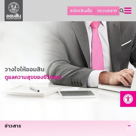
ลูกค้าธุรกิจ
สมัครสินเชื่อ
ตรวจสลาก
ลูกค้าผู้ประกอบรายย่อย
โปรโมชัน
ออมเพื่อสุข
เกี่ยวกับธนาคาร
การพัฒนาที่ยั่งยืน
วางใจให้ออมสิน
ข่าวสาร
ดูแลความสุขของชีวิตคุณ
บริการทางการเงิน
Op
อื่นๆ
ติดต่อเรา
บริการออนไลน์
ข่าวสาร
TH
EN
GSB Society