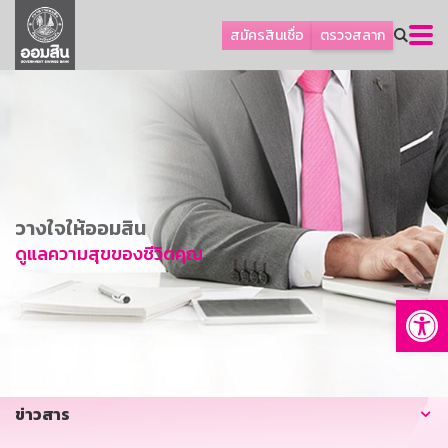
ลูกค้าธุรกิจ
สมัครสินเชื่อ
ตรวจสลาก
ลูกค้าผู้ประกอบรายย่อย
โปรโมชัน
ออมเพื่อสุข
เกี่ยวกับธนาคาร
การพัฒนาที่ยั่งยืน
วางใจให้ออมสิน
ข่าวสาร
ดูแลความสุขของชีวิตคุณ
บริการทางการเงิน
Op
อื่นๆ
ติดต่อเรา
บริการออนไลน์
ข่าวสาร
TH
EN
GSB Society