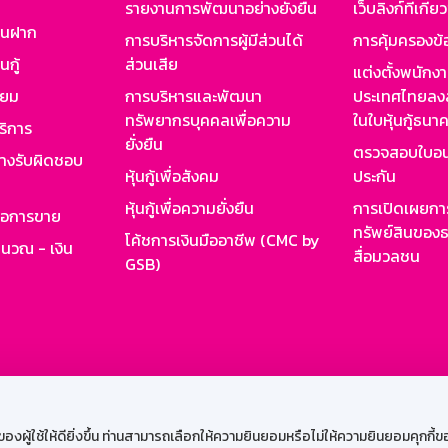
รายงานการพัฒนาอย่างยั่งยืน
เว็บลิงก์ที่เกี่ย
งินฝาก
การบริหารจัดการผู้มีส่วนได้
การคุ้มครองข้
นกู้
ส่วนเสีย
แต่งตั้งพนักง
ียม
การบริหารและพัฒนา
ประเทศไทยลงล
ทรัพยากรบุคคลเพื่อความ
ในใบหุ้นกู้ธน
ริการ
ยั่งยืน
ตรวจสอบใบอน
ย่างรับผิดชอบ
หุ้นกู้เพื่อสังคม
ประกัน
หุ้นกู้เพื่อความยั่งยืน
การเปิดเผยการ
รอการขาย
ทรัพย์สินของธ
โค้ชการเงินมืออาชีพ (CMC by
ำนวณ - เงิน
สื่อมวลชน
GSB)
กงาน
Web HR
GSB Wisdom
M-Search
เข้าสู่ร
ผู้ใช้ให้ดียิ่งขึ้น ท่านสามารถเลือกให้ความยินยอมหรือไม่ให้ความยินยอมคุกกี้ของเ