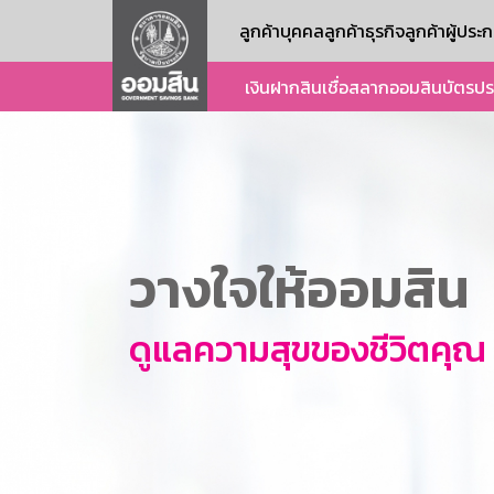
ลูกค้าบุคคล
ลูกค้าธุรกิจ
ลูกค้าผู้ปร
เงินฝาก
สินเชื่อ
สลากออมสิน
บัตร
ปร
วางใจให้ออมสิน
ดูแลความสุขของชีวิตคุณ