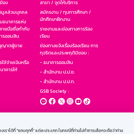
วข้อง
สาขา / จุดให้บริการ
อมูลส่วนบุคคล
สมัครงาน / ทุนการศึกษา /
นักศึกษาฝึกงาน
านธนาคารแห่ง
ายมือชื่อกำกับ
รายงานและช่องทางการร้อง
าคารออมสิน
เรียน
ุญาตผู้ขาย
ช่องทางแจ้งเรื่องร้องเรียน การ
ทุจริตและประพฤติมิชอบ :
ใช้จ่ายเงินหรือ
- ธนาคารออมสิน
นาคารให้
- สำนักงาน ป.ป.ช.
- สำนักงาน ป.ป.ท.
GSB Society :
ะบบเน็ตเมล
ราได้ที่ "แถบคุกกี้” แต่ละประเภท ในกรณีที่ท่านไม่ทำการเลือกจะถือว่าท่าน