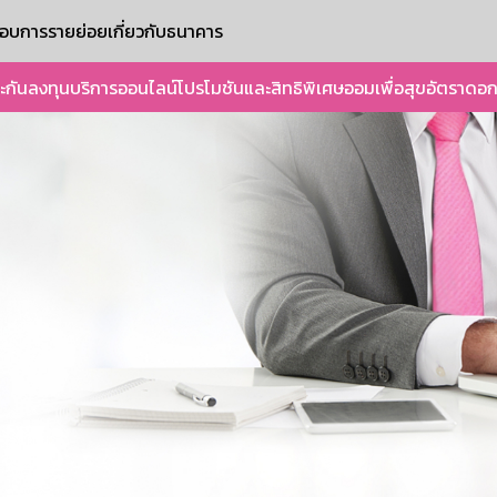
ะกอบการรายย่อย
เกี่ยวกับธนาคาร
ะกัน
ลงทุน
บริการออนไลน์
โปรโมชันและสิทธิพิเศษ
ออมเพื่อสุข
อัตราดอก