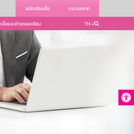
สมัครสินเชื่อ
ตรวจสลาก
เบี้ยและค่าธรรมเนียม
TH
Op