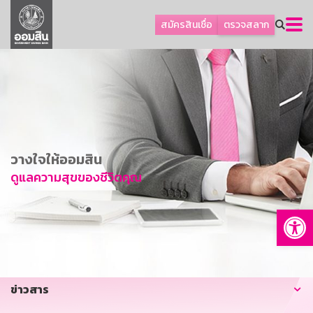
ลูกค้าธุรกิจ
สมัครสินเชื่อ
ตรวจสลาก
ลูกค้าผู้ประกอบรายย่อย
โปรโมชัน
ออมเพื่อสุข
เกี่ยวกับธนาคาร
การพัฒนาที่ยั่งยืน
วางใจให้ออมสิน
ข่าวสาร
ดูแลความสุขของชีวิตคุณ
บริการทางการเงิน
Op
อื่นๆ
ติดต่อเรา
บริการออนไลน์
ข่าวสาร
TH
EN
GSB Society