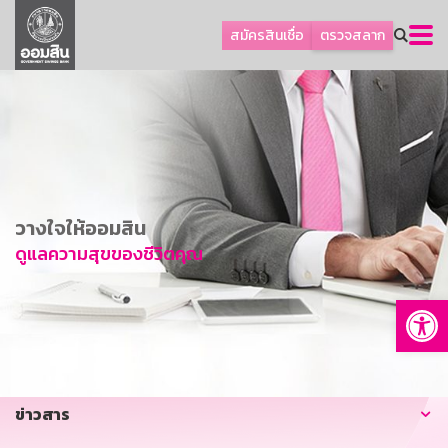
ลูกค้าธุรกิจ
สมัครสินเชื่อ
ตรวจสลาก
ลูกค้าผู้ประกอบรายย่อย
โปรโมชัน
ออมเพื่อสุข
เกี่ยวกับธนาคาร
การพัฒนาที่ยั่งยืน
วางใจให้ออมสิน
ข่าวสาร
ดูแลความสุขของชีวิตคุณ
บริการทางการเงิน
Op
อื่นๆ
ติดต่อเรา
บริการออนไลน์
ข่าวสาร
TH
EN
GSB Society