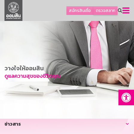
ลูกค้าธุรกิจ
สมัครสินเชื่อ
ตรวจสลาก
ลูกค้าผู้ประกอบรายย่อย
โปรโมชัน
ออมเพื่อสุข
เกี่ยวกับธนาคาร
การพัฒนาที่ยั่งยืน
วางใจให้ออมสิน
ข่าวสาร
ดูแลความสุขของชีวิตคุณ
บริการทางการเงิน
Op
อื่นๆ
ติดต่อเรา
บริการออนไลน์
ข่าวสาร
TH
EN
GSB Society