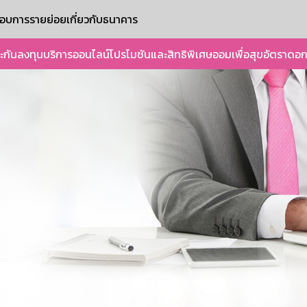
ะกอบการรายย่อย
เกี่ยวกับธนาคาร
ะกัน
ลงทุน
บริการออนไลน์
โปรโมชันและสิทธิพิเศษ
ออมเพื่อสุข
อัตราดอก