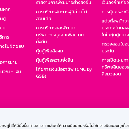
รายงานการพัฒนาอย่างยั่งยืน
เว็บลิงก์ที่เกี่ย
งินฝาก
การบริหารจัดการผู้มีส่วนได้
การคุ้มครองข้
นกู้
ส่วนเสีย
แต่งตั้งพนักง
ียม
การบริหารและพัฒนา
ประเทศไทยลงล
ทรัพยากรบุคคลเพื่อความ
ในใบหุ้นกู้ธน
ริการ
ยั่งยืน
ตรวจสอบใบอน
ย่างรับผิดชอบ
หุ้นกู้เพื่อสังคม
ประกัน
หุ้นกู้เพื่อความยั่งยืน
การเปิดเผยการ
รอการขาย
ทรัพย์สินของธ
โค้ชการเงินมืออาชีพ (CMC by
ำนวณ - เงิน
สื่อมวลชน
GSB)
กงาน
Web HR
GSB Wisdom
M-Search
เข้าสู่ร
ผู้ใช้ให้ดียิ่งขึ้น ท่านสามารถเลือกให้ความยินยอมหรือไม่ให้ความยินยอมคุกกี้ของเ