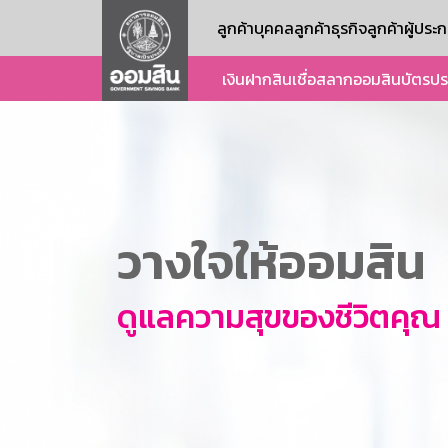
ลูกค้าบุคคล
ลูกค้าธุรกิจ
ลูกค้าผู้ปร
เงินฝาก
สินเชื่อ
สลากออมสิน
บัตร
ปร
วางใจให้ออมสิน
ดูแลความสุขของชีวิตคุณ