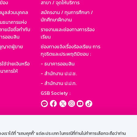
วข้อง
สาขา / จุดให้บริการ
อมูลส่วนบุคคล
สมัครงาน / ทุนการศึกษา /
นักศึกษาฝึกงาน
านธนาคารแห่ง
ายมือชื่อกำกับ
รายงานและช่องทางการร้อง
าคารออมสิน
เรียน
ุญาตผู้ขาย
ช่องทางแจ้งเรื่องร้องเรียน การ
ทุจริตและประพฤติมิชอบ :
ใช้จ่ายเงินหรือ
- ธนาคารออมสิน
นาคารให้
- สำนักงาน ป.ป.ช.
- สำนักงาน ป.ป.ท.
GSB Society :
ะบบเน็ตเมล
ราได้ที่ "แถบคุกกี้” แต่ละประเภท ในกรณีที่ท่านไม่ทำการเลือกจะถือว่าท่าน