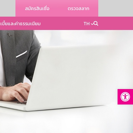
สมัครสินเชื่อ
ตรวจสลาก
เบี้ยและค่าธรรมเนียม
TH
Op