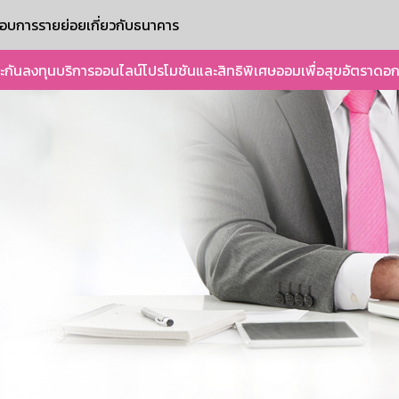
ะกอบการรายย่อย
เกี่ยวกับธนาคาร
ะกัน
ลงทุน
บริการออนไลน์
โปรโมชันและสิทธิพิเศษ
ออมเพื่อสุข
อัตราดอก