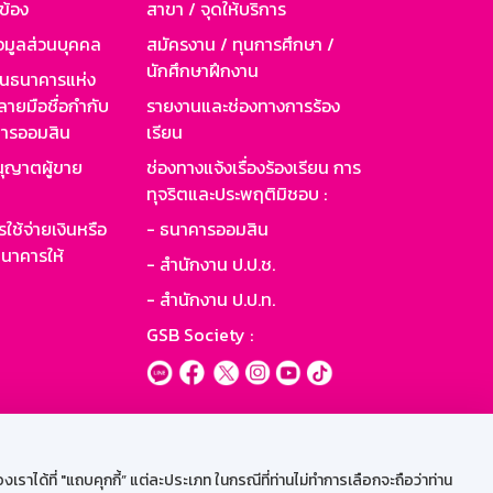
วข้อง
สาขา / จุดให้บริการ
อมูลส่วนบุคคล
สมัครงาน / ทุนการศึกษา /
นักศึกษาฝึกงาน
านธนาคารแห่ง
ายมือชื่อกำกับ
รายงานและช่องทางการร้อง
าคารออมสิน
เรียน
ุญาตผู้ขาย
ช่องทางแจ้งเรื่องร้องเรียน การ
ทุจริตและประพฤติมิชอบ :
ใช้จ่ายเงินหรือ
- ธนาคารออมสิน
นาคารให้
- สำนักงาน ป.ป.ช.
- สำนักงาน ป.ป.ท.
GSB Society :
ะบบเน็ตเมล
ราได้ที่ "แถบคุกกี้” แต่ละประเภท ในกรณีที่ท่านไม่ทำการเลือกจะถือว่าท่าน