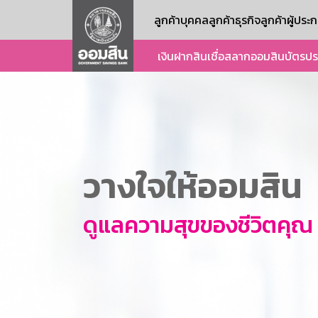
ลูกค้าบุคคล
ลูกค้าธุรกิจ
ลูกค้าผู้ปร
เงินฝาก
สินเชื่อ
สลากออมสิน
บัตร
ปร
วางใจให้ออมสิน
ดูแลความสุขของชีวิตคุณ