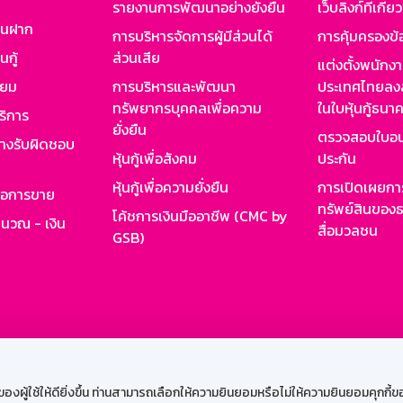
รายงานการพัฒนาอย่างยั่งยืน
เว็บลิงก์ที่เกี่ย
งินฝาก
การบริหารจัดการผู้มีส่วนได้
การคุ้มครองข้
นกู้
ส่วนเสีย
แต่งตั้งพนักง
ียม
การบริหารและพัฒนา
ประเทศไทยลงล
ทรัพยากรบุคคลเพื่อความ
ในใบหุ้นกู้ธน
ริการ
ยั่งยืน
ตรวจสอบใบอน
ย่างรับผิดชอบ
หุ้นกู้เพื่อสังคม
ประกัน
หุ้นกู้เพื่อความยั่งยืน
การเปิดเผยการ
รอการขาย
ทรัพย์สินของธ
โค้ชการเงินมืออาชีพ (CMC by
ำนวณ - เงิน
สื่อมวลชน
GSB)
กงาน
Web HR
GSB Wisdom
M-Search
เข้าสู่ร
ผู้ใช้ให้ดียิ่งขึ้น ท่านสามารถเลือกให้ความยินยอมหรือไม่ให้ความยินยอมคุกกี้ของเ