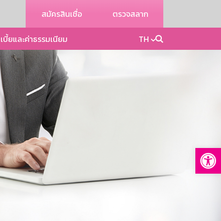
สมัครสินเชื่อ
ตรวจสลาก
เบี้ยและค่าธรรมเนียม
TH
Op