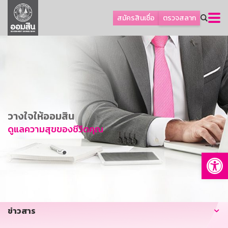
ลูกค้าธุรกิจ
สมัครสินเชื่อ
ตรวจสลาก
ลูกค้าผู้ประกอบรายย่อย
โปรโมชัน
ออมเพื่อสุข
เกี่ยวกับธนาคาร
การพัฒนาที่ยั่งยืน
วางใจให้ออมสิน
ข่าวสาร
ดูแลความสุขของชีวิตคุณ
บริการทางการเงิน
Op
อื่นๆ
ติดต่อเรา
บริการออนไลน์
ข่าวสาร
TH
EN
GSB Society