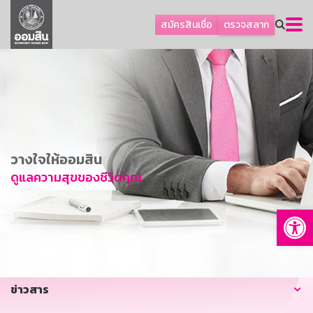
ลูกค้าธุรกิจ
สมัครสินเชื่อ
ตรวจสลาก
ลูกค้าผู้ประกอบรายย่อย
โปรโมชัน
ออมเพื่อสุข
เกี่ยวกับธนาคาร
การพัฒนาที่ยั่งยืน
วางใจให้ออมสิน
ข่าวสาร
ดูแลความสุขของชีวิตคุณ
บริการทางการเงิน
Op
อื่นๆ
ติดต่อเรา
บริการออนไลน์
ข่าวสาร
TH
EN
GSB Society