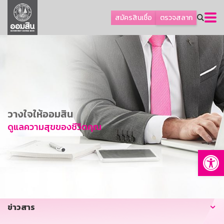
ลูกค้าธุรกิจ
สมัครสินเชื่อ
ตรวจสลาก
ลูกค้าผู้ประกอบรายย่อย
โปรโมชัน
ออมเพื่อสุข
เกี่ยวกับธนาคาร
การพัฒนาที่ยั่งยืน
วางใจให้ออมสิน
ข่าวสาร
ดูแลความสุขของชีวิตคุณ
บริการทางการเงิน
Op
อื่นๆ
ติดต่อเรา
บริการออนไลน์
ข่าวสาร
TH
EN
GSB Society