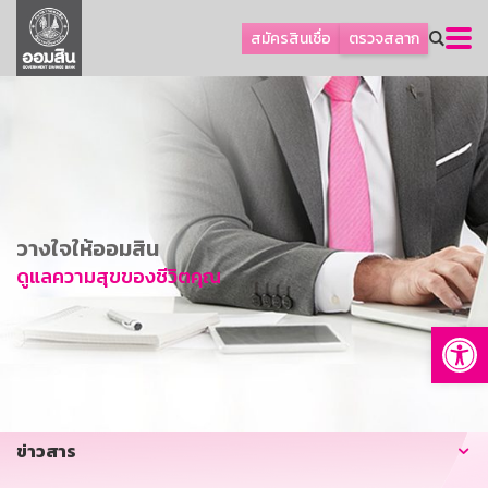
ลูกค้าธุรกิจ
สมัครสินเชื่อ
ตรวจสลาก
ลูกค้าผู้ประกอบรายย่อย
โปรโมชัน
ออมเพื่อสุข
เกี่ยวกับธนาคาร
การพัฒนาที่ยั่งยืน
วางใจให้ออมสิน
ข่าวสาร
ดูแลความสุขของชีวิตคุณ
บริการทางการเงิน
Op
อื่นๆ
ติดต่อเรา
บริการออนไลน์
ข่าวสาร
TH
EN
GSB Society