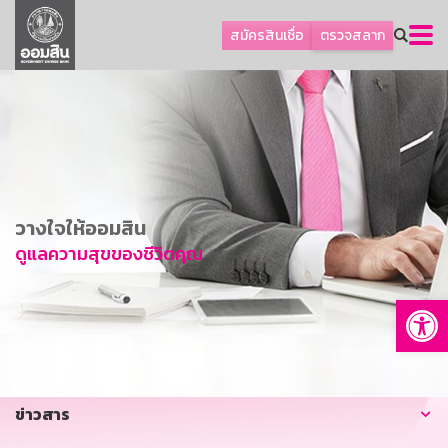
ลูกค้าธุรกิจ
สมัครสินเชื่อ
ตรวจสลาก
ลูกค้าผู้ประกอบรายย่อย
โปรโมชัน
ออมเพื่อสุข
เกี่ยวกับธนาคาร
การพัฒนาที่ยั่งยืน
วางใจให้ออมสิน
ข่าวสาร
ดูแลความสุขของชีวิตคุณ
บริการทางการเงิน
Op
อื่นๆ
ติดต่อเรา
บริการออนไลน์
ข่าวสาร
TH
EN
GSB Society