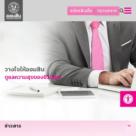
ลูกค้าธุรกิจ
สมัครสินเชื่อ
ตรวจสลาก
ลูกค้าผู้ประกอบรายย่อย
โปรโมชัน
ออมเพื่อสุข
เกี่ยวกับธนาคาร
การพัฒนาที่ยั่งยืน
วางใจให้ออมสิน
ข่าวสาร
ดูแลความสุขของชีวิตคุณ
บริการทางการเงิน
Op
อื่นๆ
ติดต่อเรา
บริการออนไลน์
ข่าวสาร
TH
EN
GSB Society