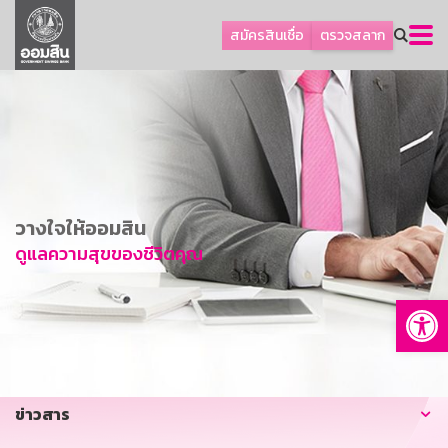
ลูกค้าธุรกิจ
สมัครสินเชื่อ
ตรวจสลาก
ลูกค้าผู้ประกอบรายย่อย
โปรโมชัน
ออมเพื่อสุข
เกี่ยวกับธนาคาร
การพัฒนาที่ยั่งยืน
วางใจให้ออมสิน
ข่าวสาร
ดูแลความสุขของชีวิตคุณ
บริการทางการเงิน
Op
อื่นๆ
ติดต่อเรา
บริการออนไลน์
ข่าวสาร
TH
EN
GSB Society