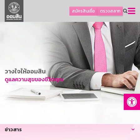
ลูกค้าธุรกิจ
สมัครสินเชื่อ
ตรวจสลาก
ลูกค้าผู้ประกอบรายย่อย
โปรโมชัน
ออมเพื่อสุข
เกี่ยวกับธนาคาร
การพัฒนาที่ยั่งยืน
วางใจให้ออมสิน
ข่าวสาร
ดูแลความสุขของชีวิตคุณ
บริการทางการเงิน
Op
อื่นๆ
ติดต่อเรา
บริการออนไลน์
ข่าวสาร
TH
EN
GSB Society