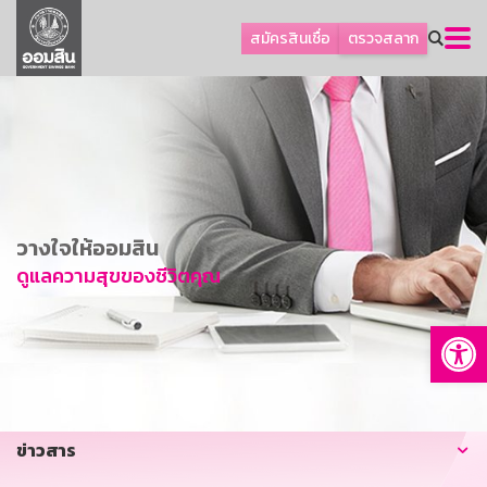
ลูกค้าธุรกิจ
สมัครสินเชื่อ
ตรวจสลาก
ลูกค้าผู้ประกอบรายย่อย
โปรโมชัน
ออมเพื่อสุข
เกี่ยวกับธนาคาร
การพัฒนาที่ยั่งยืน
วางใจให้ออมสิน
ข่าวสาร
ดูแลความสุขของชีวิตคุณ
บริการทางการเงิน
Op
อื่นๆ
ติดต่อเรา
บริการออนไลน์
ข่าวสาร
TH
EN
GSB Society