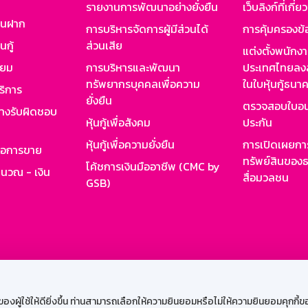
รายงานการพัฒนาอย่างยั่งยืน
เว็บลิงก์ที่เกี่ย
งินฝาก
การบริหารจัดการผู้มีส่วนได้
การคุ้มครองข้
นกู้
ส่วนเสีย
แต่งตั้งพนักง
ียม
การบริหารและพัฒนา
ประเทศไทยลงล
ทรัพยากรบุคคลเพื่อความ
ในใบหุ้นกู้ธน
ริการ
ยั่งยืน
ตรวจสอบใบอน
ย่างรับผิดชอบ
หุ้นกู้เพื่อสังคม
ประกัน
หุ้นกู้เพื่อความยั่งยืน
การเปิดเผยการ
รอการขาย
ทรัพย์สินของธ
โค้ชการเงินมืออาชีพ (CMC by
ำนวณ - เงิน
สื่อมวลชน
GSB)
กงาน
Web HR
GSB Wisdom
M-Search
เข้าสู่ร
ผู้ใช้ให้ดียิ่งขึ้น ท่านสามารถเลือกให้ความยินยอมหรือไม่ให้ความยินยอมคุกกี้ของเ