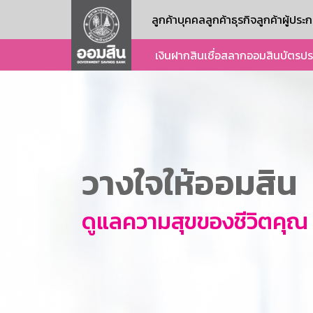
ลูกค้าบุคคล
ลูกค้าธุรกิจ
ลูกค้าผู้ปร
เงินฝาก
สินเชื่อ
สลากออมสิน
บัตร
ปร
วางใจให้ออมสิน
ดูแลความสุขของชีวิตคุณ