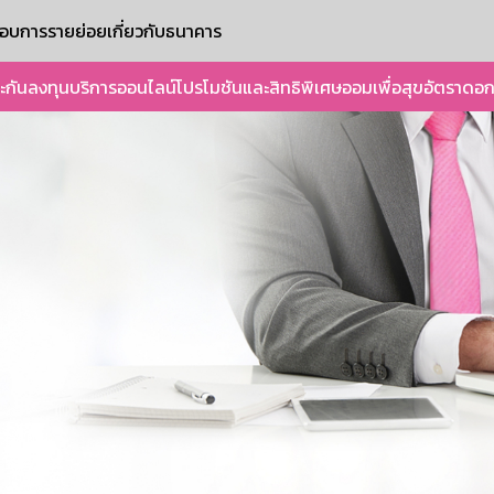
ะกอบการรายย่อย
เกี่ยวกับธนาคาร
ะกัน
ลงทุน
บริการออนไลน์
โปรโมชันและสิทธิพิเศษ
ออมเพื่อสุข
อัตราดอก