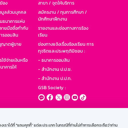
วข้อง
สาขา / จุดให้บริการ
อมูลส่วนบุคคล
สมัครงาน / ทุนการศึกษา /
นักศึกษาฝึกงาน
านธนาคารแห่ง
ายมือชื่อกำกับ
รายงานและช่องทางการร้อง
าคารออมสิน
เรียน
ุญาตผู้ขาย
ช่องทางแจ้งเรื่องร้องเรียน การ
ทุจริตและประพฤติมิชอบ :
ใช้จ่ายเงินหรือ
- ธนาคารออมสิน
นาคารให้
- สำนักงาน ป.ป.ช.
- สำนักงาน ป.ป.ท.
GSB Society :
ะบบเน็ตเมล
ราได้ที่ "แถบคุกกี้” แต่ละประเภท ในกรณีที่ท่านไม่ทำการเลือกจะถือว่าท่าน