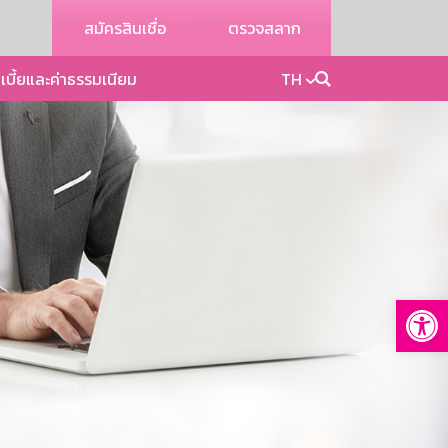
สมัครสินเชื่อ
ตรวจสลาก
เบี้ยและค่าธรรมเนียม
TH
Op