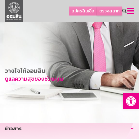
ลูกค้าธุรกิจ
สมัครสินเชื่อ
ตรวจสลาก
ลูกค้าผู้ประกอบรายย่อย
โปรโมชัน
ออมเพื่อสุข
เกี่ยวกับธนาคาร
การพัฒนาที่ยั่งยืน
วางใจให้ออมสิน
ข่าวสาร
ดูแลความสุขของชีวิตคุณ
บริการทางการเงิน
Op
อื่นๆ
ติดต่อเรา
บริการออนไลน์
ข่าวสาร
TH
EN
GSB Society