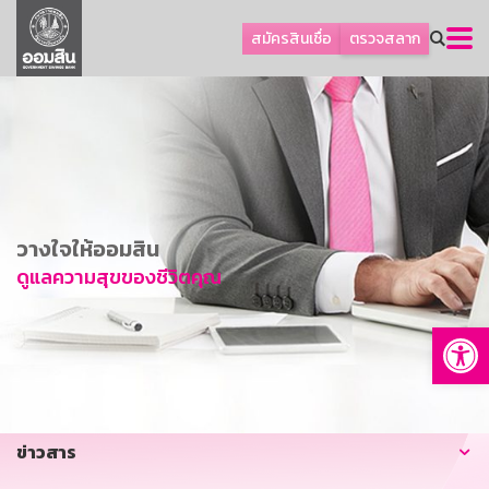
ลูกค้าธุรกิจ
สมัครสินเชื่อ
ตรวจสลาก
ลูกค้าผู้ประกอบรายย่อย
โปรโมชัน
ออมเพื่อสุข
เกี่ยวกับธนาคาร
การพัฒนาที่ยั่งยืน
วางใจให้ออมสิน
ข่าวสาร
ดูแลความสุขของชีวิตคุณ
บริการทางการเงิน
Op
อื่นๆ
ติดต่อเรา
บริการออนไลน์
ข่าวสาร
TH
EN
GSB Society