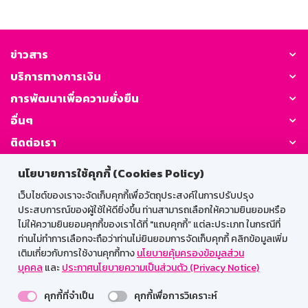
ข่าวสาร
บริการทางการเงิน
การพัฒนาเพื่อความยั่งยืน
อื่นๆ
ติดต่อเรา
นโยบายการใช้คุกกี้ (Cookies Policy)
GSB Society:
เว็บไซต์ของเราจะจัดเก็บคุกกี้เพื่อวัตถุประสงค์ในการปรับปรุง
ประสบการณ์ของผู้ใช้ให้ดียิ่งขึ้น ท่านสามารถเลือกให้ความยินยอมหรือ
ไม่ให้ความยินยอมคุกกี้ของเราได้ที่ "แถบคุกกี้” แต่ละประเภท ในกรณีที่
สำหรับพนักงาน
ท่านไม่ทำการเลือกจะถือว่าท่านไม่ยินยอมการจัดเก็บคุกกี้ คลิกข้อมูลเพิ่ม
เติมเกี่ยวกับการใช้งานคุกกี้ทาง
นโยบายคุ้มครองข้อมูลส่วน
Web HR
GSB Wisdom
M-Search
บุคคล
และ
ประกาศนโยบายความเป็นส่วนตัว (Privacy Notice)
เข้าสู่ระบบเน็ตเมล
คุกกี้ที่จำเป็น
คุกกี้เพื่อการวิเคราะห์