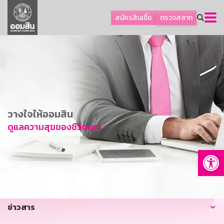
ลูกค้าธุรกิจ
สมัครสินเชื่อ
ตรวจสลาก
ลูกค้าผู้ประกอบรายย่อย
โปรโมชัน
ออมเพื่อสุข
เกี่ยวกับธนาคาร
การพัฒนาที่ยั่งยืน
วางใจให้ออมสิน
ข่าวสาร
ดูแลความสุขของชีวิตคุณ
บริการทางการเงิน
Op
อื่นๆ
ติดต่อเรา
บริการออนไลน์
ข่าวสาร
TH
EN
GSB Society