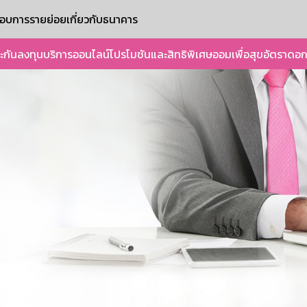
ะกอบการรายย่อย
เกี่ยวกับธนาคาร
ะกัน
ลงทุน
บริการออนไลน์
โปรโมชันและสิทธิพิเศษ
ออมเพื่อสุข
อัตราดอก