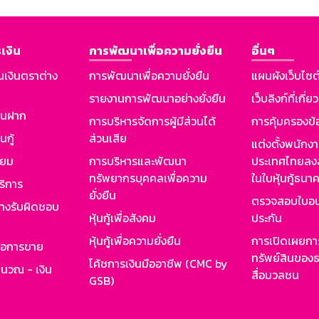
เงิน
การพัฒนาเพื่อความยั่งยืน
อื่นๆ
นเงินตราต่าง
การพัฒนาเพื่อความยั่งยืน
แผนผังเว็บไซต
รายงานการพัฒนาอย่างยั่งยืน
เว็บลิงก์ที่เกี่ย
งินฝาก
การบริหารจัดการผู้มีส่วนได้
การคุ้มครองข้
นกู้
ส่วนเสีย
แต่งตั้งพนักง
ียม
การบริหารและพัฒนา
ประเทศไทยลงล
ทรัพยากรบุคคลเพื่อความ
ในใบหุ้นกู้ธน
ริการ
ยั่งยืน
ตรวจสอบใบอน
ย่างรับผิดชอบ
หุ้นกู้เพื่อสังคม
ประกัน
หุ้นกู้เพื่อความยั่งยืน
การเปิดเผยการ
รอการขาย
ทรัพย์สินของธ
โค้ชการเงินมืออาชีพ (CMC by
ำนวณ - เงิน
สื่อมวลชน
GSB)