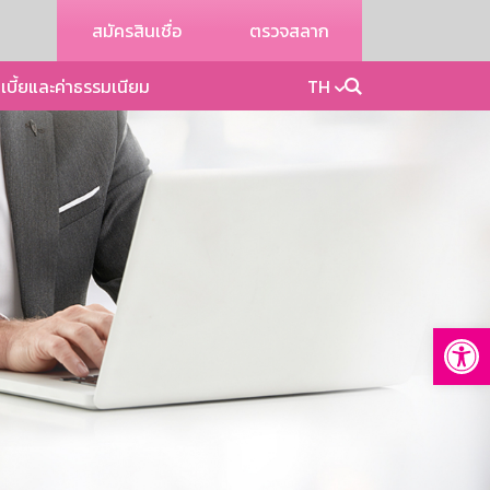
สมัครสินเชื่อ
ตรวจสลาก
เบี้ยและค่าธรรมเนียม
TH
Op