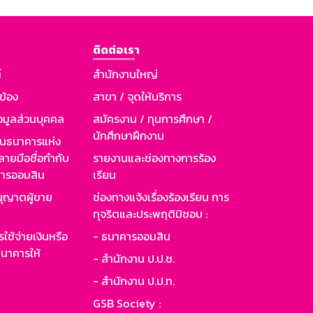
ติดต่อเรา
์
สำนักงานใหญ่
วข้อง
สาขา / จุดให้บริการ
อมูลส่วนบุคคล
สมัครงาน / ทุนการศึกษา /
นักศึกษาฝึกงาน
านธนาคารแห่ง
ายมือชื่อกำกับ
รายงานและช่องทางการร้อง
าคารออมสิน
เรียน
ุญาตผู้ขาย
ช่องทางแจ้งเรื่องร้องเรียน การ
ทุจริตและประพฤติมิชอบ :
ใช้จ่ายเงินหรือ
- ธนาคารออมสิน
นาคารให้
- สำนักงาน ป.ป.ช.
- สำนักงาน ป.ป.ท.
GSB Society :