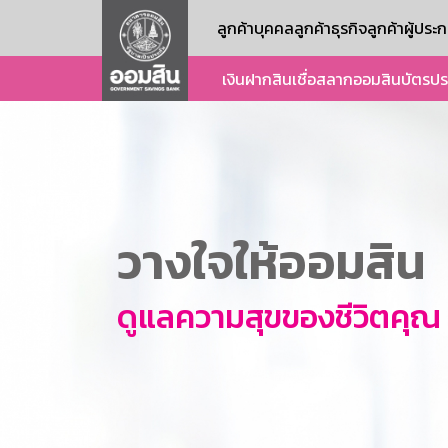
ลูกค้าบุคคล
ลูกค้าธุรกิจ
ลูกค้าผู้ปร
เงินฝาก
สินเชื่อ
สลากออมสิน
บัตร
ปร
วางใจให้ออมสิน
ดูแลความสุขของชีวิตคุณ