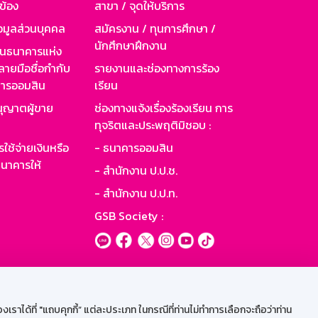
วข้อง
สาขา / จุดให้บริการ
อมูลส่วนบุคคล
สมัครงาน / ทุนการศึกษา /
นักศึกษาฝึกงาน
านธนาคารแห่ง
ายมือชื่อกำกับ
รายงานและช่องทางการร้อง
าคารออมสิน
เรียน
ุญาตผู้ขาย
ช่องทางแจ้งเรื่องร้องเรียน การ
ทุจริตและประพฤติมิชอบ :
ใช้จ่ายเงินหรือ
- ธนาคารออมสิน
นาคารให้
- สำนักงาน ป.ป.ช.
- สำนักงาน ป.ป.ท.
GSB Society :
ะบบเน็ตเมล
ราได้ที่ "แถบคุกกี้” แต่ละประเภท ในกรณีที่ท่านไม่ทำการเลือกจะถือว่าท่าน