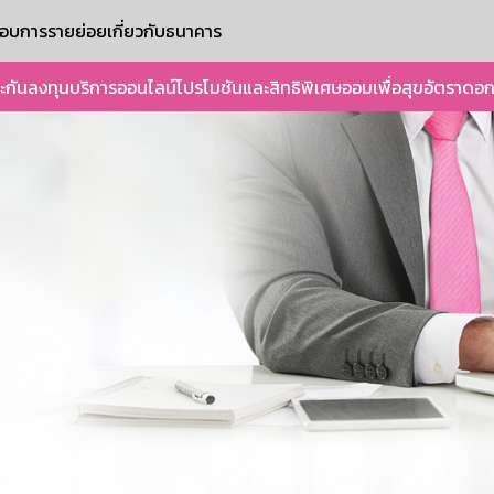
ะกอบการรายย่อย
เกี่ยวกับธนาคาร
ะกัน
ลงทุน
บริการออนไลน์
โปรโมชันและสิทธิพิเศษ
ออมเพื่อสุข
อัตราดอก