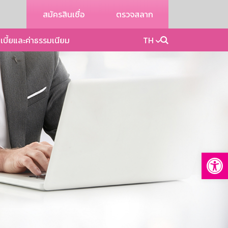
สมัครสินเชื่อ
ตรวจสลาก
เบี้ยและค่าธรรมเนียม
TH
Op