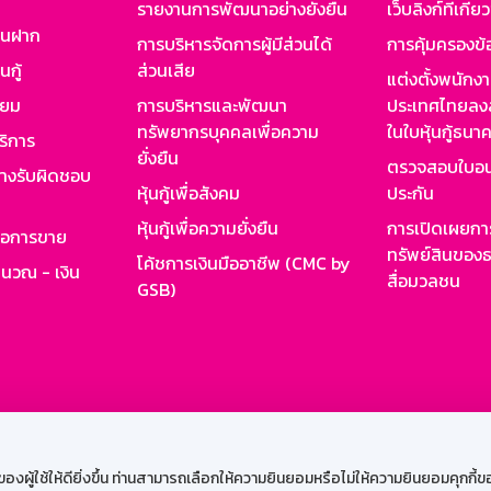
รายงานการพัฒนาอย่างยั่งยืน
เว็บลิงก์ที่เกี่ย
งินฝาก
การบริหารจัดการผู้มีส่วนได้
การคุ้มครองข้
นกู้
ส่วนเสีย
แต่งตั้งพนักง
ียม
การบริหารและพัฒนา
ประเทศไทยลงล
ทรัพยากรบุคคลเพื่อความ
ในใบหุ้นกู้ธน
ริการ
ยั่งยืน
ตรวจสอบใบอน
ย่างรับผิดชอบ
หุ้นกู้เพื่อสังคม
ประกัน
หุ้นกู้เพื่อความยั่งยืน
การเปิดเผยการ
รอการขาย
ทรัพย์สินของธ
โค้ชการเงินมืออาชีพ (CMC by
ำนวณ - เงิน
สื่อมวลชน
GSB)
กงาน
Web HR
GSB Wisdom
M-Search
เข้าสู่ร
ผู้ใช้ให้ดียิ่งขึ้น ท่านสามารถเลือกให้ความยินยอมหรือไม่ให้ความยินยอมคุกกี้ของเ