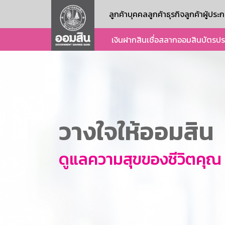
ลูกค้าบุคคล
ลูกค้าธุรกิจ
ลูกค้าผู้ปร
เงินฝาก
สินเชื่อ
สลากออมสิน
บัตร
ปร
วางใจให้ออมสิน
ดูแลความสุขของชีวิตคุณ