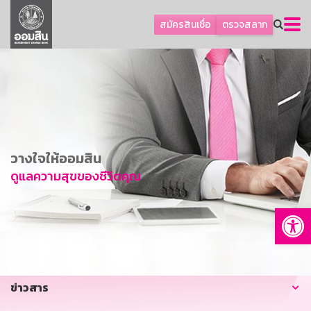
ลูกค้าธุรกิจ
สมัครสินเชื่อ
ตรวจสลาก
ลูกค้าผู้ประกอบรายย่อย
โปรโมชัน
ออมเพื่อสุข
เกี่ยวกับธนาคาร
การพัฒนาที่ยั่งยืน
วางใจให้ออมสิน
ข่าวสาร
ดูแลความสุขของชีวิตคุณ
บริการทางการเงิน
Op
อื่นๆ
ติดต่อเรา
บริการออนไลน์
ข่าวสาร
TH
EN
GSB Society