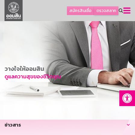
ลูกค้าธุรกิจ
สมัครสินเชื่อ
ตรวจสลาก
ลูกค้าผู้ประกอบรายย่อย
โปรโมชัน
ออมเพื่อสุข
เกี่ยวกับธนาคาร
การพัฒนาที่ยั่งยืน
วางใจให้ออมสิน
ข่าวสาร
ดูแลความสุขของชีวิตคุณ
บริการทางการเงิน
Op
อื่นๆ
ติดต่อเรา
บริการออนไลน์
ข่าวสาร
TH
EN
GSB Society