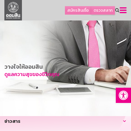
ลูกค้าธุรกิจ
สมัครสินเชื่อ
ตรวจสลาก
ลูกค้าผู้ประกอบรายย่อย
โปรโมชัน
ออมเพื่อสุข
เกี่ยวกับธนาคาร
การพัฒนาที่ยั่งยืน
วางใจให้ออมสิน
ข่าวสาร
ดูแลความสุขของชีวิตคุณ
บริการทางการเงิน
Op
อื่นๆ
ติดต่อเรา
บริการออนไลน์
ข่าวสาร
TH
EN
GSB Society