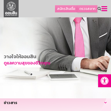
ลูกค้าธุรกิจ
สมัครสินเชื่อ
ตรวจสลาก
ลูกค้าผู้ประกอบรายย่อย
โปรโมชัน
ออมเพื่อสุข
เกี่ยวกับธนาคาร
การพัฒนาที่ยั่งยืน
วางใจให้ออมสิน
ข่าวสาร
ดูแลความสุขของชีวิตคุณ
บริการทางการเงิน
Op
อื่นๆ
ติดต่อเรา
บริการออนไลน์
ข่าวสาร
TH
EN
GSB Society