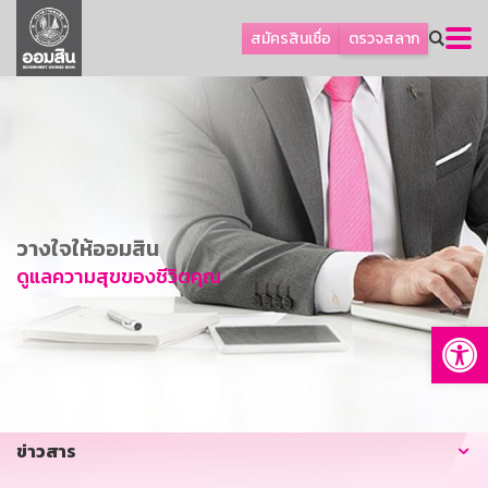
ลูกค้าธุรกิจ
สมัครสินเชื่อ
ตรวจสลาก
ลูกค้าผู้ประกอบรายย่อย
โปรโมชัน
ออมเพื่อสุข
เกี่ยวกับธนาคาร
การพัฒนาที่ยั่งยืน
วางใจให้ออมสิน
ข่าวสาร
ดูแลความสุขของชีวิตคุณ
บริการทางการเงิน
Op
อื่นๆ
ติดต่อเรา
บริการออนไลน์
ข่าวสาร
TH
EN
GSB Society