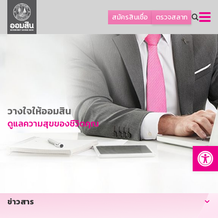
ลูกค้าธุรกิจ
สมัครสินเชื่อ
ตรวจสลาก
ลูกค้าผู้ประกอบรายย่อย
โปรโมชัน
ออมเพื่อสุข
เกี่ยวกับธนาคาร
การพัฒนาที่ยั่งยืน
วางใจให้ออมสิน
ข่าวสาร
ดูแลความสุขของชีวิตคุณ
บริการทางการเงิน
Op
อื่นๆ
ติดต่อเรา
บริการออนไลน์
ข่าวสาร
TH
EN
GSB Society