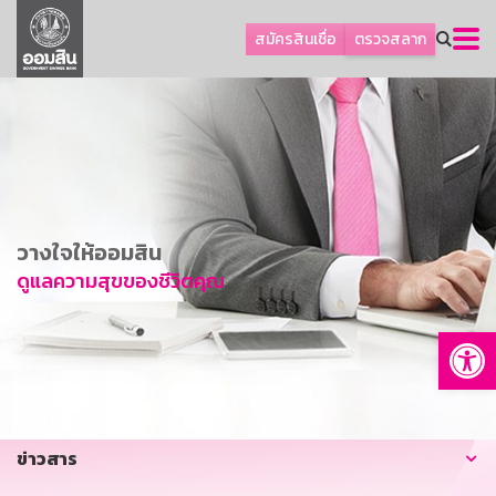
ลูกค้าธุรกิจ
สมัครสินเชื่อ
ตรวจสลาก
ลูกค้าผู้ประกอบรายย่อย
โปรโมชัน
ออมเพื่อสุข
เกี่ยวกับธนาคาร
การพัฒนาที่ยั่งยืน
วางใจให้ออมสิน
ข่าวสาร
ดูแลความสุขของชีวิตคุณ
บริการทางการเงิน
Op
อื่นๆ
ติดต่อเรา
บริการออนไลน์
ข่าวสาร
TH
EN
GSB Society