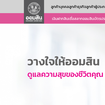
ลูกค้าบุคคล
ลูกค้าธุรกิจ
ลูกค้าผู้ปร
เงินฝาก
สินเชื่อ
สลากออมสิน
บัตร
ปร
วางใจให้ออมสิน
ดูแลความสุขของชีวิตคุณ