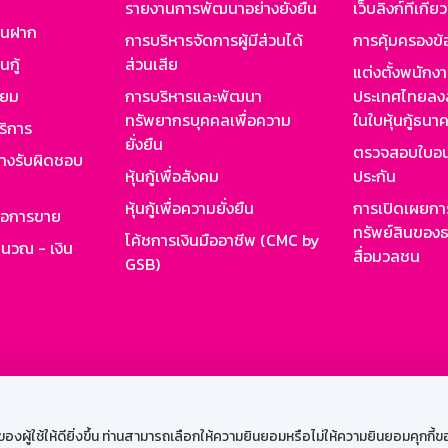
รายงานการพัฒนาอย่างยั่งยืน
เว็บลิงก์ที่เกี่ย
งินฝาก
การบริหารจัดการผู้มีส่วนได้
การคุ้มครองข้
นกู้
ส่วนเสีย
แต่งตั้งพนักง
ียม
การบริหารและพัฒนา
ประเทศไทยลงล
ทรัพยากรบุคคลเพื่อความ
ในใบหุ้นกู้ธน
ริการ
ยั่งยืน
ตรวจสอบใบอน
ย่างรับผิดชอบ
หุ้นกู้เพื่อสังคม
ประกัน
หุ้นกู้เพื่อความยั่งยืน
การเปิดเผยการ
รอการขาย
ทรัพย์สินของธ
โค้ชการเงินมืออาชีพ (CMC by
ำนวณ - เงิน
สื่อมวลชน
GSB)
กงาน
Web HR
GSB Wisdom
M-Search
เข้าสู่ร
ผู้ใช้ให้ดียิ่งขึ้น ท่านสามารถเลือกให้ความยินยอมหรือไม่ให้ความยินยอมคุกกี้ของเ