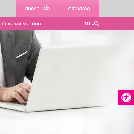
สมัครสินเชื่อ
ตรวจสลาก
เบี้ยและค่าธรรมเนียม
TH
Op