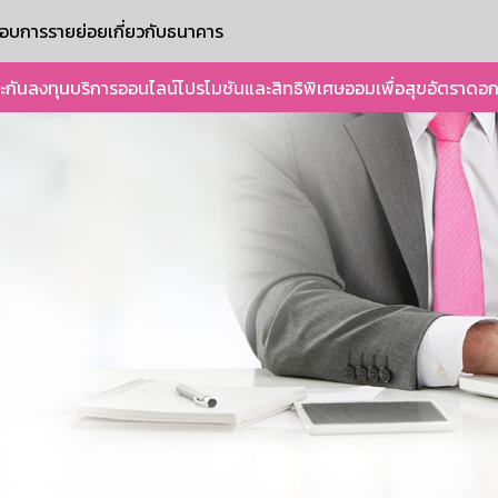
ะกอบการรายย่อย
เกี่ยวกับธนาคาร
ะกัน
ลงทุน
บริการออนไลน์
โปรโมชันและสิทธิพิเศษ
ออมเพื่อสุข
อัตราดอก