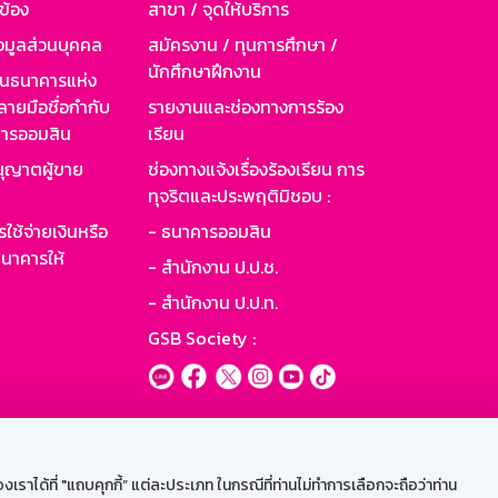
วข้อง
สาขา / จุดให้บริการ
อมูลส่วนบุคคล
สมัครงาน / ทุนการศึกษา /
นักศึกษาฝึกงาน
านธนาคารแห่ง
ายมือชื่อกำกับ
รายงานและช่องทางการร้อง
าคารออมสิน
เรียน
ุญาตผู้ขาย
ช่องทางแจ้งเรื่องร้องเรียน การ
ทุจริตและประพฤติมิชอบ :
ใช้จ่ายเงินหรือ
- ธนาคารออมสิน
นาคารให้
- สำนักงาน ป.ป.ช.
- สำนักงาน ป.ป.ท.
GSB Society :
ะบบเน็ตเมล
ราได้ที่ "แถบคุกกี้” แต่ละประเภท ในกรณีที่ท่านไม่ทำการเลือกจะถือว่าท่าน