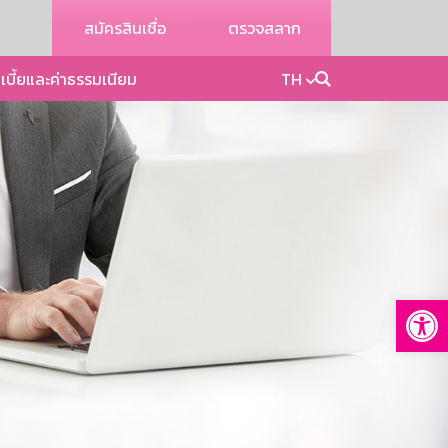
สมัครสินเชื่อ
ตรวจสลาก
เบี้ยและค่าธรรมเนียม
TH
Op