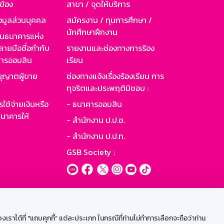
วข้อง
สาขา / จุดให้บริการ
อมูลส่วนบุคคล
สมัครงาน / ทุนการศึกษา /
นักศึกษาฝึกงาน
านธนาคารแห่ง
ายมือชื่อกำกับ
รายงานและช่องทางการร้อง
าคารออมสิน
เรียน
ุญาตผู้ขาย
ช่องทางแจ้งเรื่องร้องเรียน การ
ทุจริตและประพฤติมิชอบ :
ใช้จ่ายเงินหรือ
- ธนาคารออมสิน
นาคารให้
- สำนักงาน ป.ป.ช.
- สำนักงาน ป.ป.ท.
GSB Society :
ะบบเน็ตเมล
ราได้ที่ "แถบคุกกี้” แต่ละประเภท ในกรณีที่ท่านไม่ทำการเลือกจะถือว่าท่าน