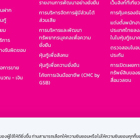
รายงานการพัฒนาอย่างยั่งยืน
เว็บลิงก์ที่เกี่ย
งินฝาก
การบริหารจัดการผู้มีส่วนได้
การคุ้มครองข้
นกู้
ส่วนเสีย
แต่งตั้งพนักง
ียม
การบริหารและพัฒนา
ประเทศไทยลงล
ทรัพยากรบุคคลเพื่อความ
ในใบหุ้นกู้ธน
ริการ
ยั่งยืน
ตรวจสอบใบอน
ย่างรับผิดชอบ
หุ้นกู้เพื่อสังคม
ประกัน
หุ้นกู้เพื่อความยั่งยืน
การเปิดเผยการ
รอการขาย
ทรัพย์สินของธ
โค้ชการเงินมืออาชีพ (CMC by
ำนวณ - เงิน
สื่อมวลชน
GSB)
กงาน
Web HR
GSB Wisdom
M-Search
เข้าสู่ร
ผู้ใช้ให้ดียิ่งขึ้น ท่านสามารถเลือกให้ความยินยอมหรือไม่ให้ความยินยอมคุกกี้ของเ