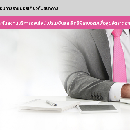
ะกอบการรายย่อย
เกี่ยวกับธนาคาร
ะกัน
ลงทุน
บริการออนไลน์
โปรโมชันและสิทธิพิเศษ
ออมเพื่อสุข
อัตราดอก