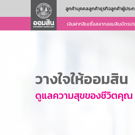
ลูกค้าบุคคล
ลูกค้าธุรกิจ
ลูกค้าผู้ปร
เงินฝาก
สินเชื่อ
สลากออมสิน
บัตร
ปร
วางใจให้ออมสิน
ดูแลความสุขของชีวิตคุณ