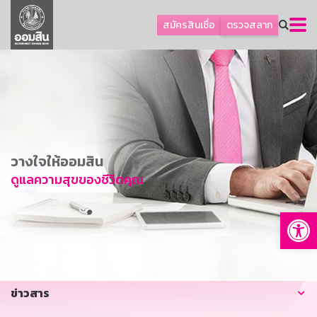
ลูกค้าธุรกิจ
สมัครสินเชื่อ
ตรวจสลาก
ลูกค้าผู้ประกอบรายย่อย
โปรโมชัน
ออมเพื่อสุข
เกี่ยวกับธนาคาร
การพัฒนาที่ยั่งยืน
วางใจให้ออมสิน
ข่าวสาร
ดูแลความสุขของชีวิตคุณ
บริการทางการเงิน
Op
อื่นๆ
ติดต่อเรา
บริการออนไลน์
ข่าวสาร
TH
EN
GSB Society