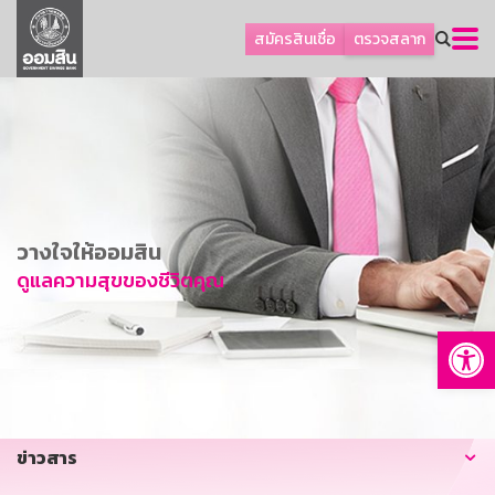
ลูกค้าธุรกิจ
สมัครสินเชื่อ
ตรวจสลาก
ลูกค้าผู้ประกอบรายย่อย
โปรโมชัน
ออมเพื่อสุข
เกี่ยวกับธนาคาร
การพัฒนาที่ยั่งยืน
วางใจให้ออมสิน
ข่าวสาร
ดูแลความสุขของชีวิตคุณ
บริการทางการเงิน
Op
อื่นๆ
ติดต่อเรา
บริการออนไลน์
ข่าวสาร
TH
EN
GSB Society