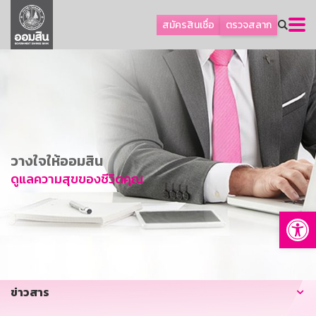
ลูกค้าธุรกิจ
สมัครสินเชื่อ
ตรวจสลาก
ลูกค้าผู้ประกอบรายย่อย
โปรโมชัน
ออมเพื่อสุข
เกี่ยวกับธนาคาร
การพัฒนาที่ยั่งยืน
วางใจให้ออมสิน
ข่าวสาร
ดูแลความสุขของชีวิตคุณ
บริการทางการเงิน
Op
อื่นๆ
ติดต่อเรา
บริการออนไลน์
ข่าวสาร
TH
EN
GSB Society