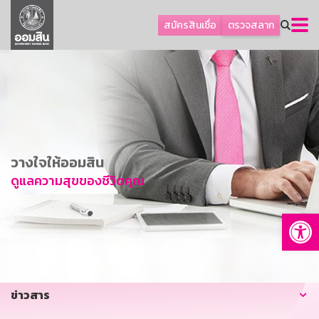
ลูกค้าธุรกิจ
สมัครสินเชื่อ
ตรวจสลาก
ลูกค้าผู้ประกอบรายย่อย
โปรโมชัน
ออมเพื่อสุข
เกี่ยวกับธนาคาร
การพัฒนาที่ยั่งยืน
วางใจให้ออมสิน
ข่าวสาร
ดูแลความสุขของชีวิตคุณ
บริการทางการเงิน
Op
อื่นๆ
ติดต่อเรา
บริการออนไลน์
ข่าวสาร
TH
EN
GSB Society