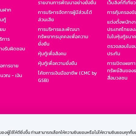
รายงานการพัฒนาอย่างยั่งยืน
เว็บลิงก์ที่เกี่ย
งินฝาก
การบริหารจัดการผู้มีส่วนได้
การคุ้มครองข้
นกู้
ส่วนเสีย
แต่งตั้งพนักง
ียม
การบริหารและพัฒนา
ประเทศไทยลงล
ทรัพยากรบุคคลเพื่อความ
ในใบหุ้นกู้ธน
ริการ
ยั่งยืน
ตรวจสอบใบอน
ย่างรับผิดชอบ
หุ้นกู้เพื่อสังคม
ประกัน
หุ้นกู้เพื่อความยั่งยืน
การเปิดเผยการ
รอการขาย
ทรัพย์สินของธ
โค้ชการเงินมืออาชีพ (CMC by
ำนวณ - เงิน
สื่อมวลชน
GSB)
กงาน
Web HR
GSB Wisdom
M-Search
เข้าสู่ร
ผู้ใช้ให้ดียิ่งขึ้น ท่านสามารถเลือกให้ความยินยอมหรือไม่ให้ความยินยอมคุกกี้ของเ