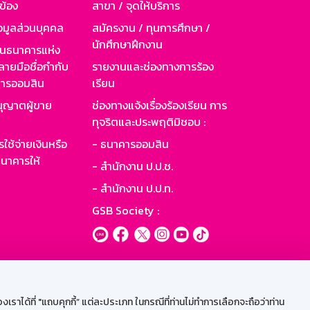
วข้อง
สาขา / จุดให้บริการ
อมูลส่วนบุคคล
สมัครงาน / ทุนการศึกษา /
นักศึกษาฝึกงาน
านธนาคารแห่ง
ายมือชื่อกำกับ
รายงานและช่องทางการร้อง
าคารออมสิน
เรียน
ุญาตผู้ขาย
ช่องทางแจ้งเรื่องร้องเรียน การ
ทุจริตและประพฤติมิชอบ :
ใช้จ่ายเงินหรือ
- ธนาคารออมสิน
นาคารให้
- สำนักงาน ป.ป.ช.
- สำนักงาน ป.ป.ท.
GSB Society :
ะบบเน็ตเมล
ราได้ที่ "แถบคุกกี้” แต่ละประเภท ในกรณีที่ท่านไม่ทำการเลือกจะถือว่าท่าน