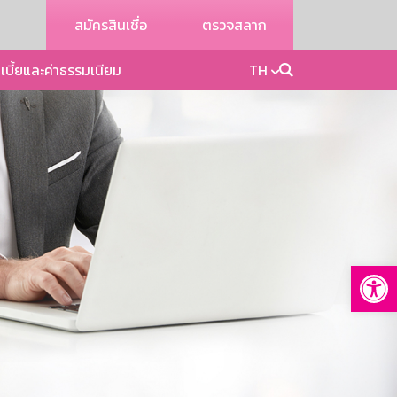
สมัครสินเชื่อ
ตรวจสลาก
เบี้ยและค่าธรรมเนียม
TH
Op