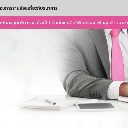
ะกอบการรายย่อย
เกี่ยวกับธนาคาร
ะกัน
ลงทุน
บริการออนไลน์
โปรโมชันและสิทธิพิเศษ
ออมเพื่อสุข
อัตราดอก