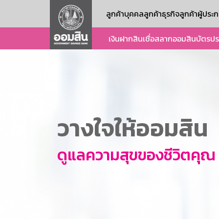
ลูกค้าบุคคล
ลูกค้าธุรกิจ
ลูกค้าผู้ปร
เงินฝาก
สินเชื่อ
สลากออมสิน
บัตร
ปร
วางใจให้ออมสิน
ดูแลความสุขของชีวิตคุณ