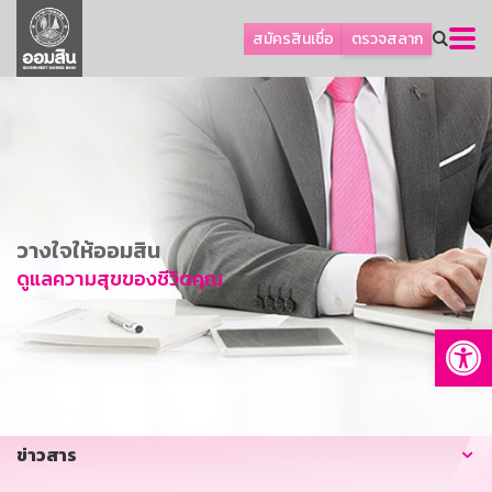
ลูกค้าธุรกิจ
สมัครสินเชื่อ
ตรวจสลาก
ลูกค้าผู้ประกอบรายย่อย
โปรโมชัน
ออมเพื่อสุข
เกี่ยวกับธนาคาร
การพัฒนาที่ยั่งยืน
วางใจให้ออมสิน
ข่าวสาร
ดูแลความสุขของชีวิตคุณ
บริการทางการเงิน
Op
อื่นๆ
ติดต่อเรา
บริการออนไลน์
ข่าวสาร
TH
EN
GSB Society