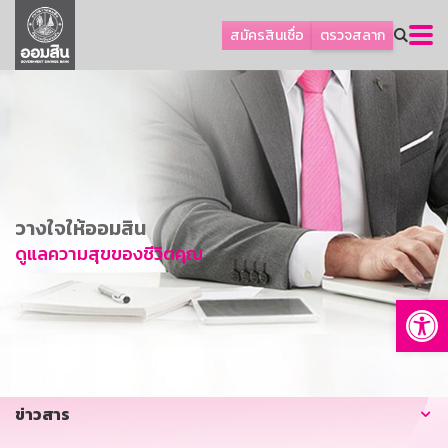
ลูกค้าธุรกิจ
สมัครสินเชื่อ
ตรวจสลาก
ลูกค้าผู้ประกอบรายย่อย
โปรโมชัน
ออมเพื่อสุข
เกี่ยวกับธนาคาร
การพัฒนาที่ยั่งยืน
วางใจให้ออมสิน
ข่าวสาร
ดูแลความสุขของชีวิตคุณ
บริการทางการเงิน
Op
อื่นๆ
ติดต่อเรา
บริการออนไลน์
ข่าวสาร
TH
EN
GSB Society