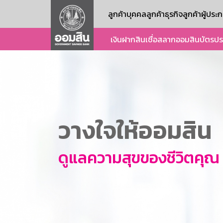
ลูกค้าบุคคล
ลูกค้าธุรกิจ
ลูกค้าผู้ปร
เงินฝาก
สินเชื่อ
สลากออมสิน
บัตร
ปร
วางใจให้ออมสิน
ดูแลความสุขของชีวิตคุณ