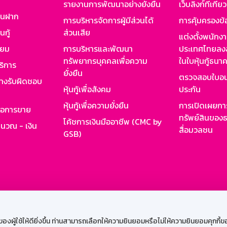
รายงานการพัฒนาอย่างยั่งยืน
เว็บลิงก์ที่เกี่ย
งินฝาก
การบริหารจัดการผู้มีส่วนได้
การคุ้มครองข้
นกู้
ส่วนเสีย
แต่งตั้งพนักง
ียม
การบริหารและพัฒนา
ประเทศไทยลงล
ทรัพยากรบุคคลเพื่อความ
ในใบหุ้นกู้ธน
ริการ
ยั่งยืน
ตรวจสอบใบอน
ย่างรับผิดชอบ
หุ้นกู้เพื่อสังคม
ประกัน
หุ้นกู้เพื่อความยั่งยืน
การเปิดเผยการ
รอการขาย
ทรัพย์สินของธ
โค้ชการเงินมืออาชีพ (CMC by
ำนวณ - เงิน
สื่อมวลชน
GSB)
กงาน
Web HR
GSB Wisdom
M-Search
เข้าสู่ร
ผู้ใช้ให้ดียิ่งขึ้น ท่านสามารถเลือกให้ความยินยอมหรือไม่ให้ความยินยอมคุกกี้ของเ