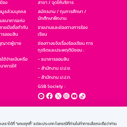
วข้อง
สาขา / จุดให้บริการ
อมูลส่วนบุคคล
สมัครงาน / ทุนการศึกษา /
นักศึกษาฝึกงาน
านธนาคารแห่ง
ายมือชื่อกำกับ
รายงานและช่องทางการร้อง
าคารออมสิน
เรียน
ุญาตผู้ขาย
ช่องทางแจ้งเรื่องร้องเรียน การ
ทุจริตและประพฤติมิชอบ :
ใช้จ่ายเงินหรือ
- ธนาคารออมสิน
นาคารให้
- สำนักงาน ป.ป.ช.
- สำนักงาน ป.ป.ท.
GSB Society :
ะบบเน็ตเมล
ราได้ที่ "แถบคุกกี้” แต่ละประเภท ในกรณีที่ท่านไม่ทำการเลือกจะถือว่าท่าน