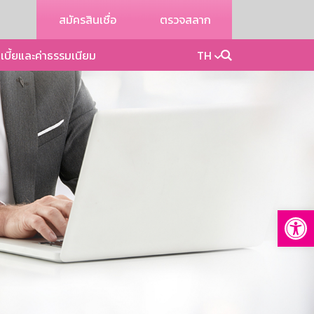
สมัครสินเชื่อ
ตรวจสลาก
เบี้ยและค่าธรรมเนียม
TH
Op