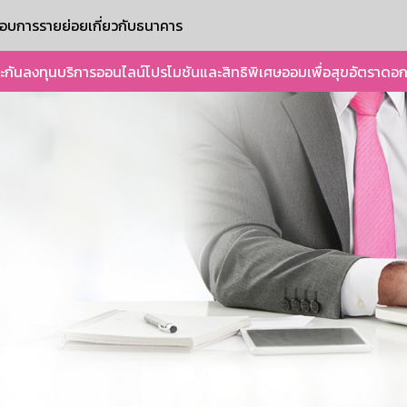
ะกอบการรายย่อย
เกี่ยวกับธนาคาร
ะกัน
ลงทุน
บริการออนไลน์
โปรโมชันและสิทธิพิเศษ
ออมเพื่อสุข
อัตราดอก