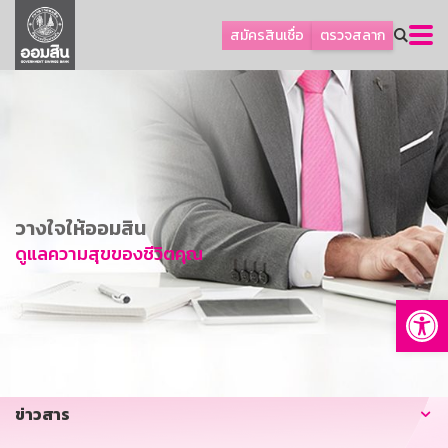
ลูกค้าธุรกิจ
สมัครสินเชื่อ
ตรวจสลาก
ลูกค้าผู้ประกอบรายย่อย
โปรโมชัน
ออมเพื่อสุข
เกี่ยวกับธนาคาร
การพัฒนาที่ยั่งยืน
วางใจให้ออมสิน
ข่าวสาร
ดูแลความสุขของชีวิตคุณ
บริการทางการเงิน
Op
อื่นๆ
ติดต่อเรา
บริการออนไลน์
ข่าวสาร
TH
EN
GSB Society