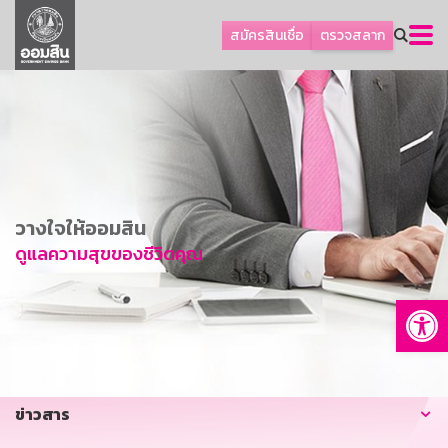
ลูกค้าธุรกิจ
สมัครสินเชื่อ
ตรวจสลาก
ลูกค้าผู้ประกอบรายย่อย
โปรโมชัน
ออมเพื่อสุข
เกี่ยวกับธนาคาร
การพัฒนาที่ยั่งยืน
วางใจให้ออมสิน
ข่าวสาร
ดูแลความสุขของชีวิตคุณ
บริการทางการเงิน
Op
อื่นๆ
ติดต่อเรา
บริการออนไลน์
ข่าวสาร
TH
EN
GSB Society