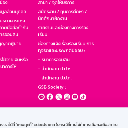
วข้อง
สาขา / จุดให้บริการ
อมูลส่วนบุคคล
สมัครงาน / ทุนการศึกษา /
นักศึกษาฝึกงาน
านธนาคารแห่ง
ายมือชื่อกำกับ
รายงานและช่องทางการร้อง
าคารออมสิน
เรียน
ุญาตผู้ขาย
ช่องทางแจ้งเรื่องร้องเรียน การ
ทุจริตและประพฤติมิชอบ :
ใช้จ่ายเงินหรือ
- ธนาคารออมสิน
นาคารให้
- สำนักงาน ป.ป.ช.
- สำนักงาน ป.ป.ท.
GSB Society :
ะบบเน็ตเมล
ราได้ที่ "แถบคุกกี้” แต่ละประเภท ในกรณีที่ท่านไม่ทำการเลือกจะถือว่าท่าน