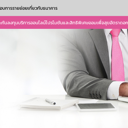
ะกอบการรายย่อย
เกี่ยวกับธนาคาร
ะกัน
ลงทุน
บริการออนไลน์
โปรโมชันและสิทธิพิเศษ
ออมเพื่อสุข
อัตราดอก