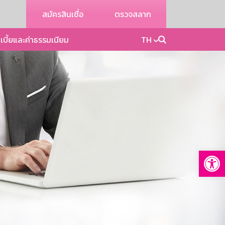
สมัครสินเชื่อ
ตรวจสลาก
เบี้ยและค่าธรรมเนียม
TH
Op