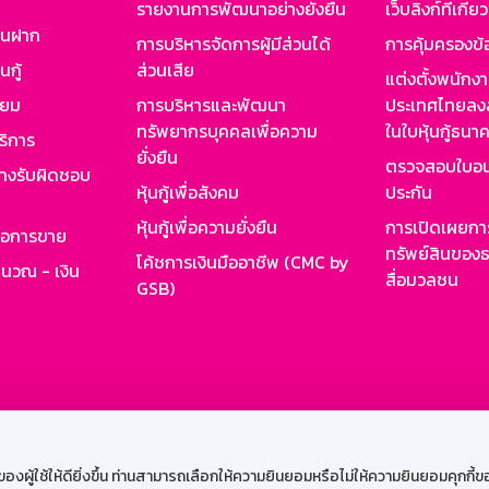
รายงานการพัฒนาอย่างยั่งยืน
เว็บลิงก์ที่เกี่ย
งินฝาก
การบริหารจัดการผู้มีส่วนได้
การคุ้มครองข้
นกู้
ส่วนเสีย
แต่งตั้งพนักง
ียม
การบริหารและพัฒนา
ประเทศไทยลงล
ทรัพยากรบุคคลเพื่อความ
ในใบหุ้นกู้ธน
ริการ
ยั่งยืน
ตรวจสอบใบอน
ย่างรับผิดชอบ
หุ้นกู้เพื่อสังคม
ประกัน
หุ้นกู้เพื่อความยั่งยืน
การเปิดเผยการ
รอการขาย
ทรัพย์สินของธ
โค้ชการเงินมืออาชีพ (CMC by
ำนวณ - เงิน
สื่อมวลชน
GSB)
กงาน
Web HR
GSB Wisdom
M-Search
เข้าสู่ร
ผู้ใช้ให้ดียิ่งขึ้น ท่านสามารถเลือกให้ความยินยอมหรือไม่ให้ความยินยอมคุกกี้ของเ