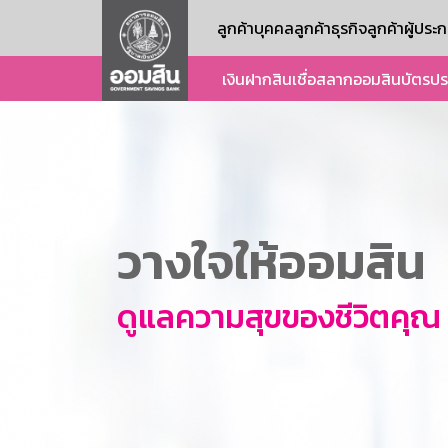
ลูกค้าบุคคล
ลูกค้าธุรกิจ
ลูกค้าผู้ปร
เงินฝาก
สินเชื่อ
สลากออมสิน
บัตร
ปร
วางใจให้ออมสิน
ดูแลความสุขของชีวิตคุณ