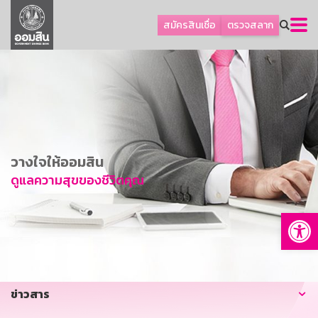
ลูกค้าธุรกิจ
สมัครสินเชื่อ
ตรวจสลาก
ลูกค้าผู้ประกอบรายย่อย
โปรโมชัน
ออมเพื่อสุข
เกี่ยวกับธนาคาร
การพัฒนาที่ยั่งยืน
วางใจให้ออมสิน
ข่าวสาร
ดูแลความสุขของชีวิตคุณ
บริการทางการเงิน
Op
อื่นๆ
ติดต่อเรา
บริการออนไลน์
ข่าวสาร
TH
EN
GSB Society